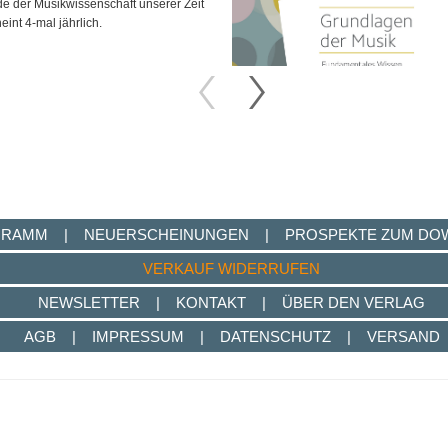
e der Musikwissenschaft unserer Zeit
heint 4-mal jährlich.
für Musikwissenschaft
GRAMM
|
NEUERSCHEINUNGEN
|
PROSPEKTE ZUM DO
VERKAUF WIDERRUFEN
NEWSLETTER
|
KONTAKT
|
ÜBER DEN VERLAG
AGB
|
IMPRESSUM
|
DATENSCHUTZ
|
VERSAND