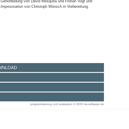
Gehörbildung
von David Mesquita und Florian Vogt und
Improvisation
von Christoph Wünsch in Vorbereitung.
Zur Reihe Grundlagen der Musik
WNLOAD
programmierung und realisation © 2026
ms-software.de