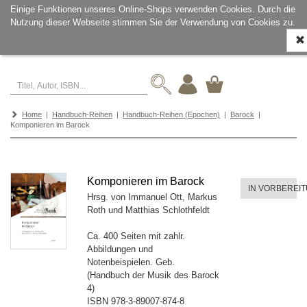
Einige Funktionen unseres Online-Shops verwenden Cookies. Durch die
Nutzung dieser Webseite stimmen Sie der Verwendung von Cookies zu.
Navi
ein-
Home
|
Handbuch-Reihen
|
Handbuch-Reihen (Epochen)
|
Barock
|
Komponieren im Barock
Komponieren im Barock
IN VORBEREI
Hrsg. von Immanuel Ott, Markus
Roth und Matthias Schlothfeldt
Ca. 400 Seiten mit zahlr.
Abbildungen und
Notenbeispielen. Geb.
(Handbuch der Musik des Barock
4)
ISBN
978-3-89007-874-8