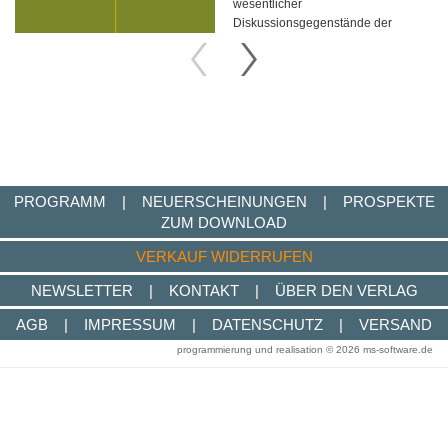
wesentlicher
Diskussionsgegenstände der
Musikwissenschaft unserer Zeit
dar. Die Zeitschrift erscheint 4-mal
jährlich.
Musiktheorie. Zeitschrift für Musikwissenschaft
Zu
PROGRAMM
|
NEUERSCHEINUNGEN
|
PROSPEKTE
ZUM DOWNLOAD
VERKAUF WIDERRUFEN
NEWSLETTER
|
KONTAKT
|
ÜBER DEN VERLAG
AGB
|
IMPRESSUM
|
DATENSCHUTZ
|
VERSAND
programmierung und realisation © 2026
ms-software.de