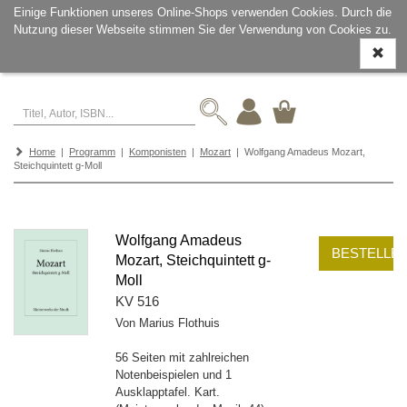
Einige Funktionen unseres Online-Shops verwenden Cookies. Durch die
Nutzung dieser Webseite stimmen Sie der Verwendung von Cookies zu.
Navigati
ein-/aus
Home
|
Programm
|
Komponisten
|
Mozart
| Wolfgang Amadeus Mozart,
Steichquintett g-Moll
Wolfgang Amadeus
BESTELLE
Mozart, Steichquintett g-
Moll
KV 516
Von Marius Flothuis
56 Seiten mit zahlreichen
Notenbeispielen und 1
Ausklapptafel. Kart.