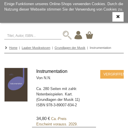
Einige Funktionen unseres Online-Shops verwenden Cookies. Durch die
Nutzung dieser Webseite stimmen Sie der Verwendung von Cookies zu.
Navigati
ein-/aus
Home
|
Laaber Musikwissen
|
Grundlagen der Musik
| Instrumentation
Instrumentation
VERGRIFFEN
Von N.N.
Ca. 280 Seiten mit zahlr.
Notenbeispielen. Kart.
(Grundlagen der Musik 11)
ISBN
978-3-89007-834-2
34,80 €
Ca.-Preis
Erscheint vorauss. 2029.