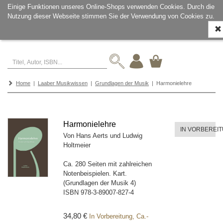
Einige Funktionen unseres Online-Shops verwenden Cookies. Durch die
Nutzung dieser Webseite stimmen Sie der Verwendung von Cookies zu.
Navi
ein-
Home
|
Laaber Musikwissen
|
Grundlagen der Musik
| Harmonielehre
Harmonielehre
IN VORBEREI
Von Hans Aerts und Ludwig
Holtmeier
Ca. 280 Seiten mit zahlreichen
Notenbeispielen. Kart.
(Grundlagen der Musik 4)
ISBN
978-3-89007-827-4
34,80 €
In Vorbereitung, Ca.-