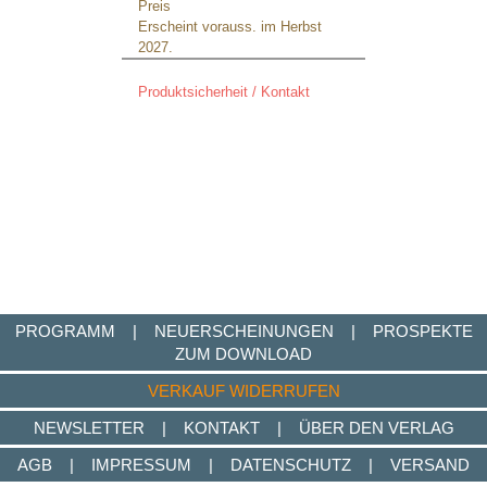
Preis
Erscheint vorauss. im Herbst
2027.
Produktsicherheit / Kontakt
PROGRAMM
|
NEUERSCHEINUNGEN
|
PROSPEKTE
ZUM DOWNLOAD
VERKAUF WIDERRUFEN
NEWSLETTER
|
KONTAKT
|
ÜBER DEN VERLAG
AGB
|
IMPRESSUM
|
DATENSCHUTZ
|
VERSAND