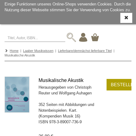
Einige Funktionen unseres Online-Shops verwenden Cookies. Durch die
Nutzung dieser Webseite stimmen Sie der Verwendung von Cookies zu.
Navigati
ein-/aus
Home
|
Laaber Musikwissen
|
Lieferbare/demnächst lieferbare Titel
|
Musikalische Akustik
Musikalische Akustik
BESTELLE
Herausgegeben von Christoph
Reuter und Wolfgang Auhagen
352 Seiten mit Abbildungen und
Notenbeispielen. Kart.
(Kompendien Musik 16)
ISBN
978-3-89007-736-9