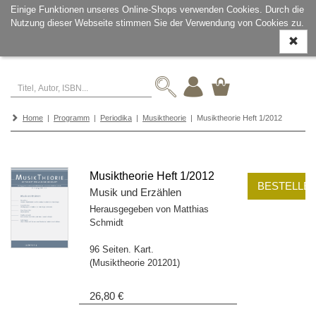
Einige Funktionen unseres Online-Shops verwenden Cookies. Durch die
Nutzung dieser Webseite stimmen Sie der Verwendung von Cookies zu.
Navigati
ein-/aus
Home
|
Programm
|
Periodika
|
Musiktheorie
| Musiktheorie Heft 1/2012
Musiktheorie Heft 1/2012
BESTELLE
Musik und Erzählen
Herausgegeben von Matthias
Schmidt
96 Seiten. Kart.
(Musiktheorie 201201)
26,80 €