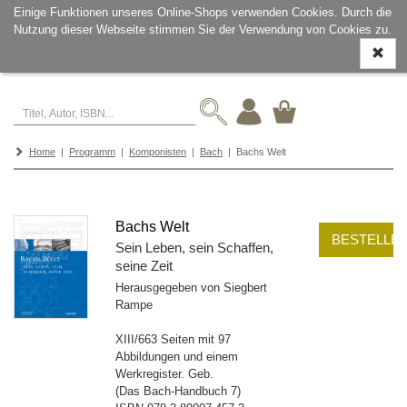
Einige Funktionen unseres Online-Shops verwenden Cookies. Durch die
Nutzung dieser Webseite stimmen Sie der Verwendung von Cookies zu.
Navigati
ein-/aus
Home
|
Programm
|
Komponisten
|
Bach
| Bachs Welt
Bachs Welt
BESTELLE
Sein Leben, sein Schaffen,
seine Zeit
Herausgegeben von Siegbert
Rampe
XIII/663 Seiten mit 97
Abbildungen und einem
Werkregister. Geb.
(Das Bach-Handbuch 7)