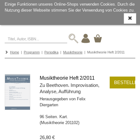
Einige Funktionen unseres Online-Shops verwenden Cookies. Durch die
Nutzung dieser Webseite stimmen Sie der Verwendung von Cookies zu.
Navigati
ein-/aus
Home
|
Programm
|
Periodika
|
Musiktheorie
| Musiktheorie Heft 2/2011
Musiktheorie Heft 2/2011
BESTELLE
Zu Beethoven. Improvisation,
Analyse, Aufführung
Herausgegeben von Felix
Diergarten
96 Seiten. Kart.
(Musiktheorie 201102)
26,80 €