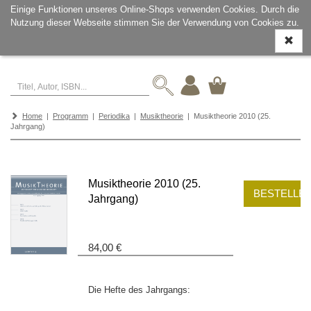
Einige Funktionen unseres Online-Shops verwenden Cookies. Durch die
Nutzung dieser Webseite stimmen Sie der Verwendung von Cookies zu.
Navigati
ein-/aus
Home
|
Programm
|
Periodika
|
Musiktheorie
| Musiktheorie 2010 (25.
Jahrgang)
Musiktheorie 2010 (25.
BESTELLE
Jahrgang)
84,00 €
Die Hefte des Jahrgangs: