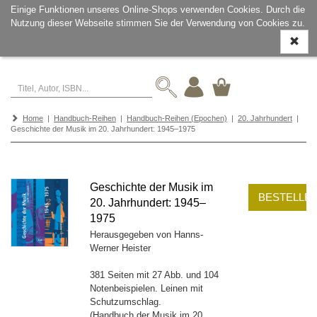
Einige Funktionen unseres Online-Shops verwenden Cookies. Durch die
Nutzung dieser Webseite stimmen Sie der Verwendung von Cookies zu.
Navigati
ein-/aus
Home
|
Handbuch-Reihen
|
Handbuch-Reihen (Epochen)
|
20. Jahrhundert
|
Geschichte der Musik im 20. Jahrhundert: 1945–1975
Geschichte der Musik im
BESTELLE
20. Jahrhundert: 1945–
1975
Herausgegeben von Hanns-
Werner Heister
381 Seiten mit 27 Abb. und 104
Notenbeispielen. Leinen mit
Schutzumschlag.
(Handbuch der Musik im 20.