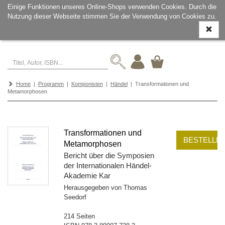
Einige Funktionen unseres Online-Shops verwenden Cookies. Durch die
Nutzung dieser Webseite stimmen Sie der Verwendung von Cookies zu.
Navigati
ein-/aus
Home
|
Programm
|
Komponisten
|
Händel
| Transformationen und
Metamorphosen
Transformationen und
BESTELLE
Metamorphosen
Bericht über die Symposien
der Internationalen Händel-
Akademie Kar
Herausgegeben von Thomas
Seedorf
214 Seiten