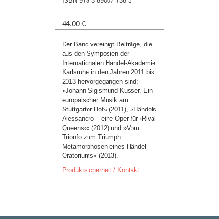
ISBN
978-3-89007-738-3
44,00 €
Der Band vereinigt Beiträge, die
aus den Symposien der
Internationalen Händel-Akademie
Karlsruhe in den Jahren 2011 bis
2013 hervorgegangen sind:
»Johann Sigismund Kusser. Ein
europäischer Musik am
Stuttgarter Hof« (2011), »Händels
Alessandro – eine Oper für ›Rival
Queens‹« (2012) und »Vom
Trionfo zum Triumph.
Metamorphosen eines Händel-
Oratoriums« (2013).
Produktsicherheit / Kontakt