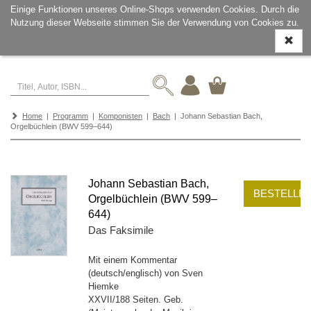
Einige Funktionen unseres Online-Shops verwenden Cookies. Durch die
Nutzung dieser Webseite stimmen Sie der Verwendung von Cookies zu.
Navigati
ein-/aus
Home
|
Programm
|
Komponisten
|
Bach
| Johann Sebastian Bach,
Orgelbüchlein (BWV 599–644)
Johann Sebastian Bach,
BESTELLE
Orgelbüchlein (BWV 599–
644)
Das Faksimile
Mit einem Kommentar
(deutsch/englisch) von Sven
Hiemke
XXVII/188 Seiten. Geb.