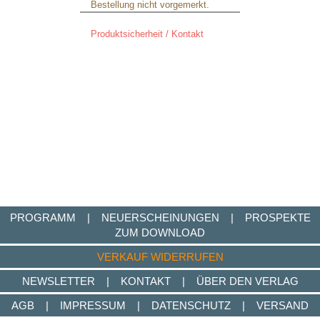
Bestellung nicht vorgemerkt.
Produktsicherheit / Kontakt
PROGRAMM
|
NEUERSCHEINUNGEN
|
PROSPEKTE
ZUM DOWNLOAD
VERKAUF WIDERRUFEN
NEWSLETTER
|
KONTAKT
|
ÜBER DEN VERLAG
AGB
|
IMPRESSUM
|
DATENSCHUTZ
|
VERSAND