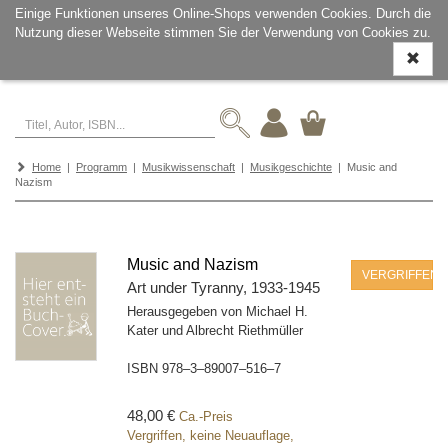
Einige Funktionen unseres Online-Shops verwenden Cookies. Durch die
Nutzung dieser Webseite stimmen Sie der Verwendung von Cookies zu.
Navigati
ein-/aus
Home
|
Programm
|
Musikwissenschaft
|
Musikgeschichte
| Music and
Nazism
Music and Nazism
VERGRIFFEN
Art under Tyranny, 1933-1945
Herausgegeben von Michael H.
Kater und Albrecht Riethmüller
ISBN
978–3–89007–516–7
48,00 €
Ca.-Preis
Vergriffen, keine Neuauflage,