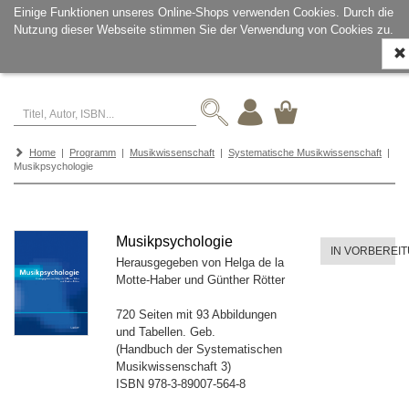
Einige Funktionen unseres Online-Shops verwenden Cookies. Durch die
Nutzung dieser Webseite stimmen Sie der Verwendung von Cookies zu.
Navi
ein-
Home
|
Programm
|
Musikwissenschaft
|
Systematische Musikwissenschaft
|
Musikpsychologie
Musikpsychologie
IN VORBEREI
Herausgegeben von Helga de la
Motte-Haber und Günther Rötter
720 Seiten mit 93 Abbildungen
und Tabellen. Geb.
(Handbuch der Systematischen
Musikwissenschaft 3)
ISBN
978-3-89007-564-8