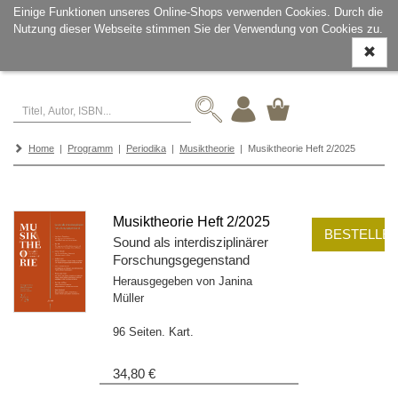
Einige Funktionen unseres Online-Shops verwenden Cookies. Durch die
Nutzung dieser Webseite stimmen Sie der Verwendung von Cookies zu.
Navigati
ein-/aus
Home
|
Programm
|
Periodika
|
Musiktheorie
| Musiktheorie Heft 2/2025
Musiktheorie Heft 2/2025
BESTELLE
Sound als interdisziplinärer
Forschungsgegenstand
Herausgegeben von Janina
Müller
96 Seiten. Kart.
34,80 €