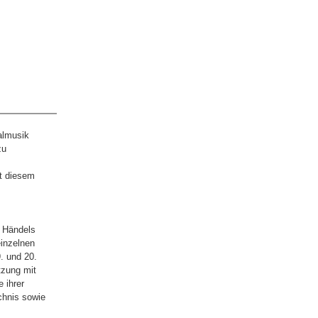
almusik
zu
it diesem
 Händels
einzelnen
. und 20.
tzung mit
 ihrer
chnis sowie