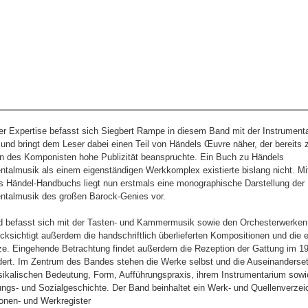
er Expertise befasst sich Siegbert Rampe in diesem Band mit der Instrument
und bringt dem Leser dabei einen Teil von Händels Œuvre näher, der bereits 
n des Komponisten hohe Publizität beanspruchte. Ein Buch zu Händels
ntalmusik als einem eigenständigen Werkkomplex existierte bislang nicht. M
 Händel-Handbuchs liegt nun erstmals eine monographische Darstellung der
ntalmusik des großen Barock-Genies vor.
d befasst sich mit der Tasten- und Kammermusik sowie den Orchesterwerken
cksichtigt außerdem die handschriftlich überlieferten Kompositionen und die 
e. Eingehende Betrachtung findet außerdem die Rezeption der Gattung im 19
ert. Im Zentrum des Bandes stehen die Werke selbst und die Auseinanderse
sikalischen Bedeutung, Form, Aufführungspraxis, ihrem Instrumentarium sowie
ngs- und Sozialgeschichte. Der Band beinhaltet ein Werk- und Quellenverzei
onen- und Werkregister