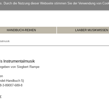
s. Durch die Nutzung dieser Webseite stimmen Sie der Verwendung von Cook
HANDBUCH-REIHEN
LAABER MUSIKWISSEN
talmusik
s Instrumentalmusik
egeben von Siegbert Rampe
en
ndel-Handbuch 5)
8-3-89007-689-8
€