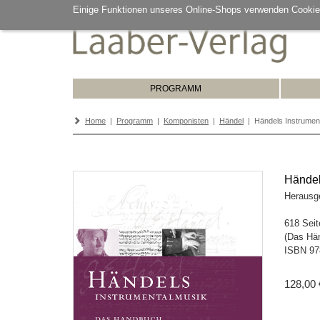
Einige Funktionen unseres Online-Shops verwenden Cookie
PROGRAMM
Home
|
Programm
|
Komponisten
|
Händel
| Händels Instrumen
Händel
Herausg
618 Seit
(Das Hä
ISBN
97
128,00 