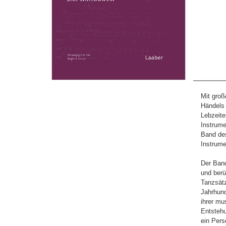
Mit groß
Händels 
Lebzeite
Instrume
Band des
Instrume
Der Ban
und berü
Tanzsätz
Jahrhund
ihrer mu
Entstehu
ein Pers