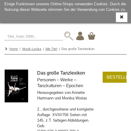
Einige Funktionen unseres Online-Shops verwenden Cookies. Durch die
Nutzung dieser Webseite stimmen Sie der Verwendung von Cookies zu.
Navigati
ein-/aus
Home
|
Musik-Lexika
|
Alle Titel
| Das große Tanzlexikon
Das große Tanzlexikon
BESTELLE
Personen – Werke –
Tanzkulturen – Epochen
Herausgegeben von Annette
Hartmann und Monika Woitas
2., durchgesehene und korrigierte
Auflage. XVIII/756 Seiten mit
145, z.T. farbigen Abbildungen.
Geb.