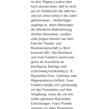
ist dem
Wagner-Lexikon
eher
hoch anzurechnen, daß es nicht
auf ein Stelldichein der üblichen -
und (sit venia verbo) in die Jahre
gekommenen - Verdächtigen
angelegt ist, deren Meinungen
die öffentliche Wahrnehmung
ohnehin dominieren, sondern
viele jüngere Autoren aus dem
Feld der Theater- und
Musikwissenschaft zu Wort
kommen läßt. Udo Bermbach
und Sven Friedrich nimmt man
gerne als Ausnahme an.
Bermbachs Beiträge sind
schlichtweg hochkarätig (z. B.:
Bayreuther Kreis
,
Gobineau
oder
Regenerationsschriften
). Sven
Friedrich befaßt sich sachkundig
mit den Festspielen und ihrer
Umgebung, sowie die von ihm
selbst geleiteten Bayreuther
Einrichtungen. Franz Piontek
steuerte vor allem Biogramme