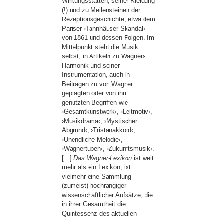
Wirkungsstätten, seiner Kleidung
(!) und zu Meilensteinen der
Rezeptionsgeschichte, etwa dem
Pariser ›Tannhäuser-Skandal‹
von 1861 und dessen Folgen. Im
Mittelpunkt steht die Musik
selbst, in Artikeln zu Wagners
Harmonik und seiner
Instrumentation, auch in
Beiträgen zu von Wagner
geprägten oder von ihm
genutzten Begriffen wie
›Gesamtkunstwerk‹, ›Leitmotiv‹,
›Musikdrama‹, ›Mystischer
Abgrund‹, ›Tristanakkord‹,
›Unendliche Melodie‹,
›Wagnertuben‹, ›Zukunftsmusik‹.
[...]
Das Wagner-Lexikon
ist weit
mehr als ein Lexikon, ist
vielmehr eine Sammlung
(zumeist) hochrangiger
wissenschaftlicher Aufsätze, die
in ihrer Gesamtheit die
Quintessenz des aktuellen