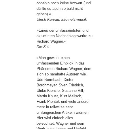
ohnehin noch keine Antwort (und
dürfte es auch so bald nicht
geben).«
Ulrich Konrad, info-netz-musik
»Eines der umfassendsten und
aktuellsten Nachschlagewerke zu
Richard Wagner.«
Die Zeit
»Man gewinnt einen
umfassenden Einblick in das
Phänomen Richard Wagner, dem
sich so namhafte Autoren wie
Udo Bermbach, Dieter
Borchmeyer, Sven Friedrich,
Ulrike Kienzle, Susanne Vill,
Martin Knust, Kurt Malisch,
Frank Piontek und viele andere
mehr in teilweise sehr
umfangreichen Artikeln widmen.
Hier wird einfach alles
beleuchtet: Wagner und sein
Werk, sein Leben und Umfeld,